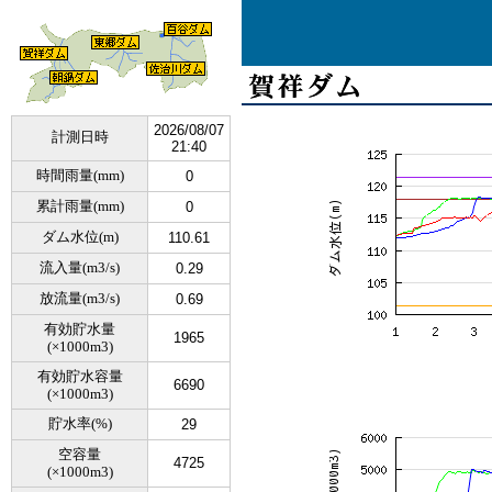
2026/08/07
計測日時
21:40
時間雨量(mm)
0
累計雨量(mm)
0
ダム水位(m)
110.61
流入量(m3/s)
0.29
放流量(m3/s)
0.69
有効貯水量
1965
(×1000m3)
有効貯水容量
6690
(×1000m3)
貯水率(%)
29
空容量
4725
(×1000m3)