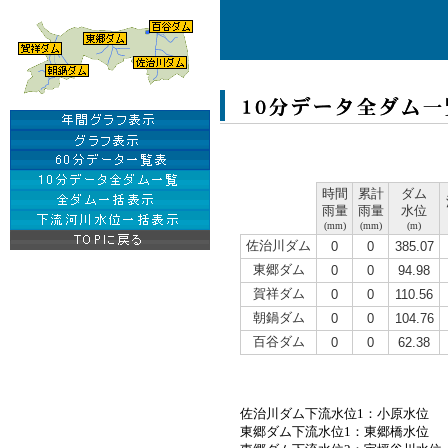
時間
累計
ダム
雨量
雨量
水位
(mm)
(mm)
(m)
佐治川ダム
0
0
385.07
東郷ダム
0
0
94.98
賀祥ダム
0
0
110.56
朝鍋ダム
0
0
104.76
百谷ダム
0
0
62.38
佐治川ダム下流水位1：小原水位
東郷ダム下流水位1：東郷橋水位